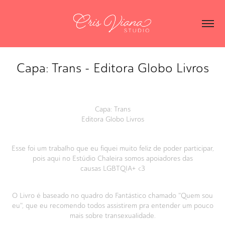
Capa: Trans - Editora Globo Livros
Capa: Trans
Editora Globo Livros
Esse foi um trabalho que eu fiquei muito feliz de poder participar,
pois aqui no Estúdio Chaleira somos apoiadores das
causas LGBTQIA+ <3
O Livro é baseado no quadro do Fantástico chamado "Quem sou
eu", que eu recomendo todos assistirem pra entender um pouco
mais sobre transexualidade.