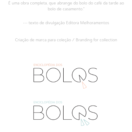
É uma obra completa, que abrange do bolo do café da tarde ao
bolo de casamento."
--- texto de divulgação Editora Melhoramentos
Criação de marca para coleção / Branding for collection